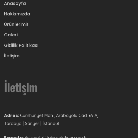
Anasayfa
Hakkımızda
Ürünlerimiz
Galeri
Gizlilik Politikası
İletişim
İletişim
Adres:
Cumhuriyet Mah., Arabayolu Cad. 69|A,
Tarabya | Sarıyer | İstanbul
E-posta:
iletisim[at]tahiroglufirini.com.tr