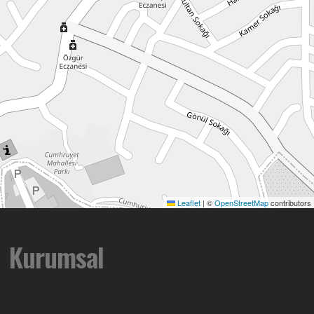
Leaflet
|
©
OpenStreetMap
contributors
Kurumsal