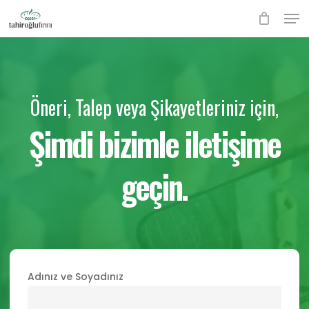
Skip
Men
to
Close
main
Menu
content
Öneri, Talep veya Şikayetleriniz için,
Şimdi bizimle iletişime
geçin.
Adınız ve Soyadınız