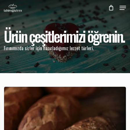
Skip
Men
to
Close
main
Menu
content
Ürün
çeşitlerimizi
öğrenin.
Fırınımızda sizler için hazırladığımız lezzet türleri.